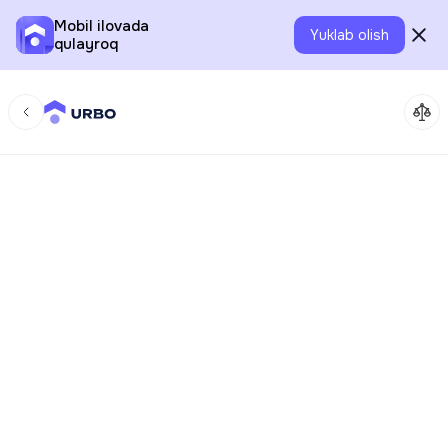
Mobil ilovada
Yuklab olish
qulayroq