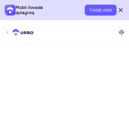
Mobil ilovada
Yuklab olish
qulayroq