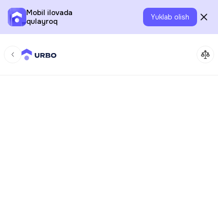
Mobil ilovada
Yuklab olish
qulayroq