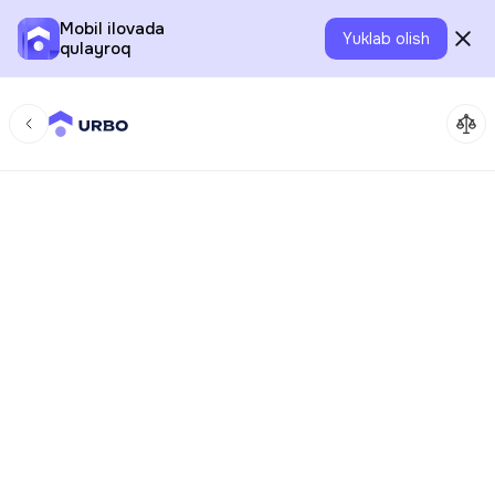
Mobil ilovada
Yuklab olish
qulayroq