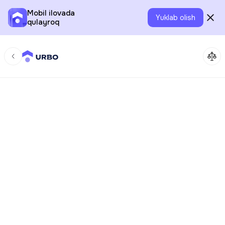
Mobil ilovada
Yuklab olish
qulayroq