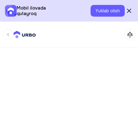
Mobil ilovada
Yuklab olish
qulayroq