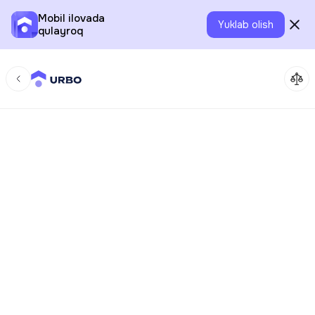
Mobil ilovada
Yuklab olish
qulayroq