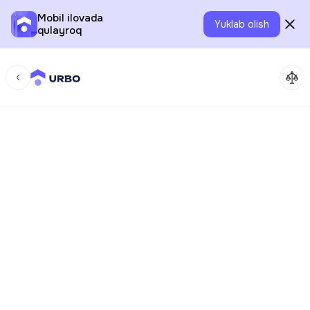
Mobil ilovada
Yuklab olish
qulayroq