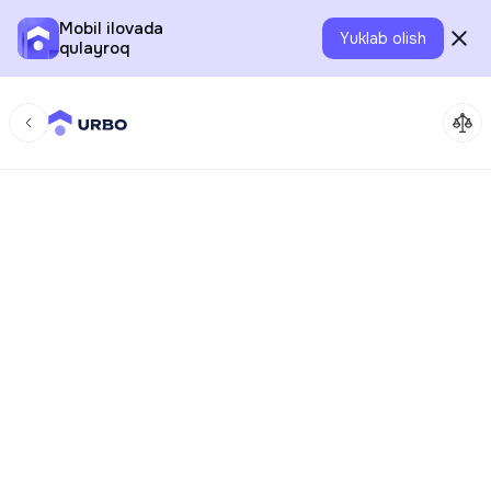
Mobil ilovada
Yuklab olish
qulayroq