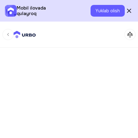
Mobil ilovada
Yuklab olish
qulayroq