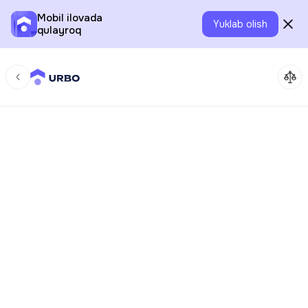
Mobil ilovada
Yuklab olish
qulayroq