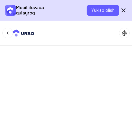
Mobil ilovada
Yuklab olish
qulayroq