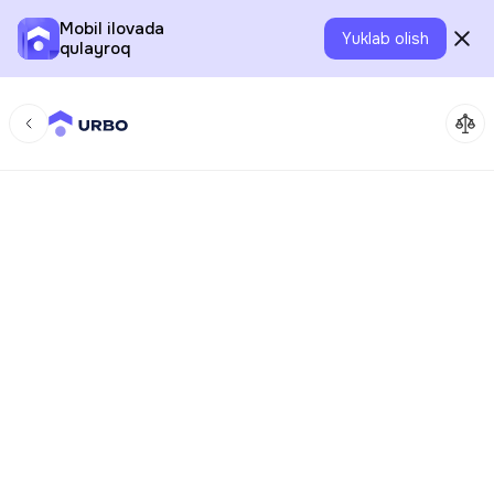
Mobil ilovada
Yuklab olish
qulayroq