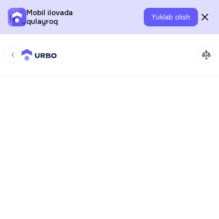
Mobil ilovada
Yuklab olish
qulayroq