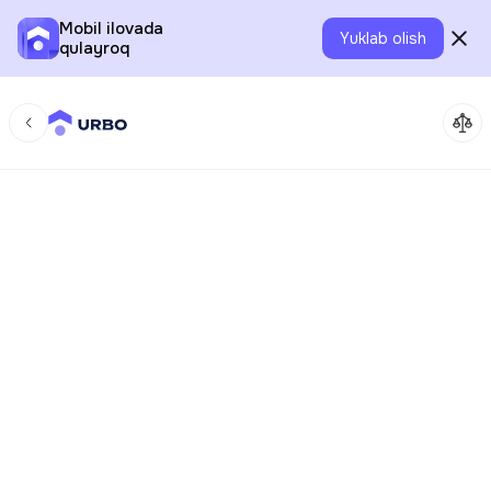
Mobil ilovada
Yuklab olish
qulayroq