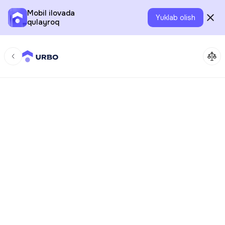
Mobil ilovada
Yuklab olish
qulayroq