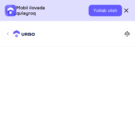
Mobil ilovada
Yuklab olish
qulayroq