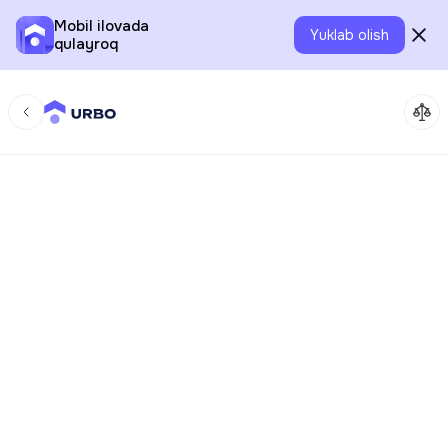
Mobil ilovada
Yuklab olish
qulayroq