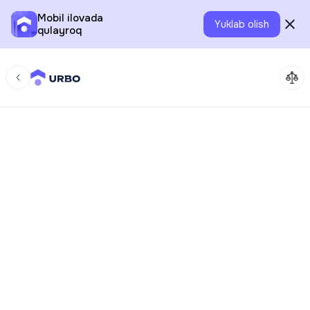
Mobil ilovada
Yuklab olish
qulayroq