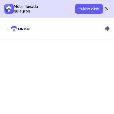
Mobil ilovada
Yuklab olish
qulayroq