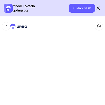
Mobil ilovada
Yuklab olish
qulayroq