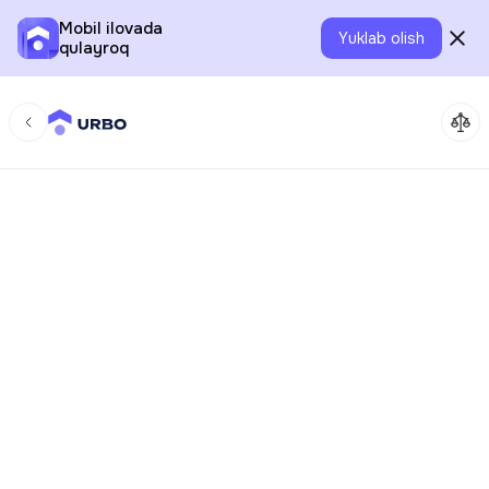
Mobil ilovada
Yuklab olish
qulayroq