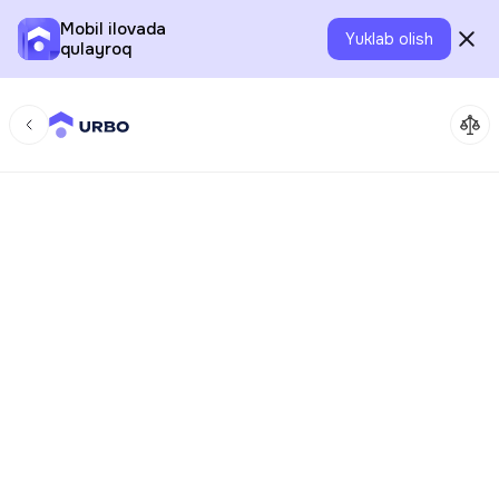
Mobil ilovada
Yuklab olish
qulayroq