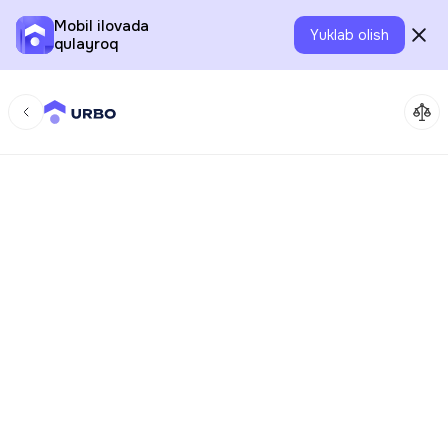
Mobil ilovada
Yuklab olish
qulayroq