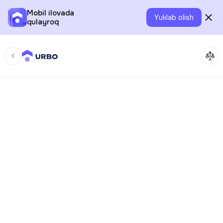
Mobil ilovada
Yuklab olish
qulayroq