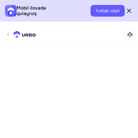
Mobil ilovada
Yuklab olish
qulayroq