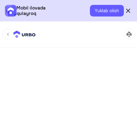
Mobil ilovada
Yuklab olish
qulayroq