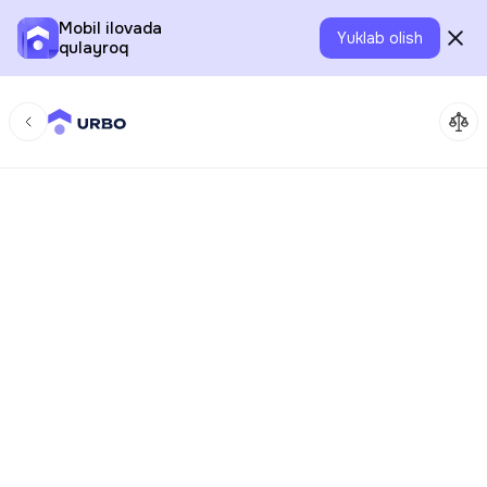
Mobil ilovada
Yuklab olish
qulayroq