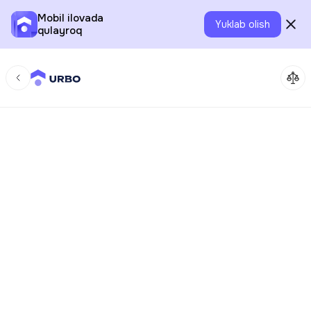
Mobil ilovada
Yuklab olish
qulayroq