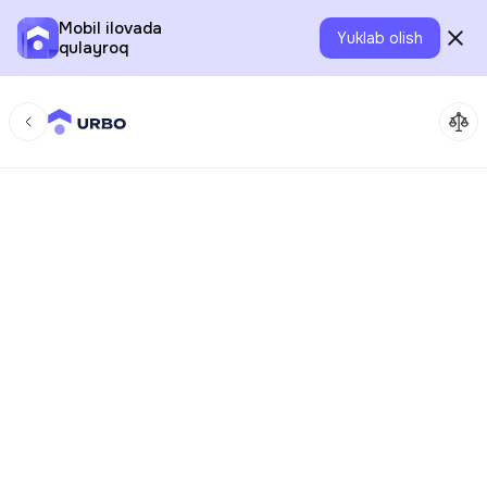
Mobil ilovada
Yuklab olish
qulayroq