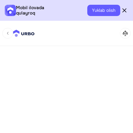
Mobil ilovada
Yuklab olish
qulayroq