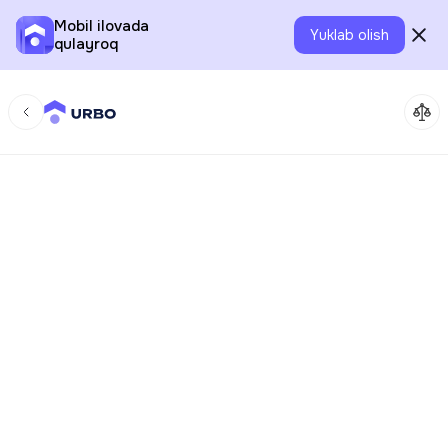
Mobil ilovada
Yuklab olish
qulayroq