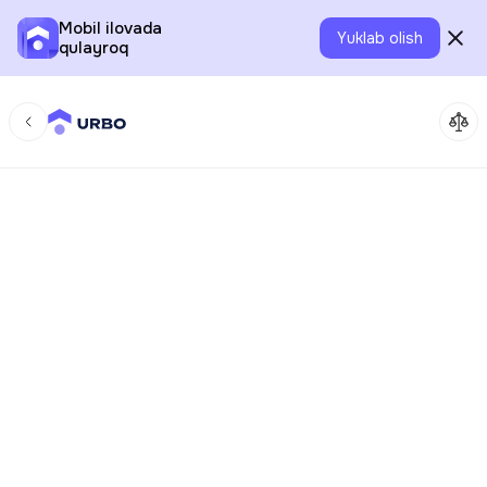
Mobil ilovada
Yuklab olish
qulayroq