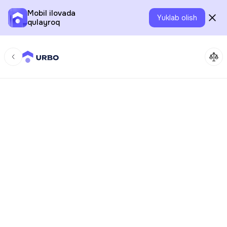
Mobil ilovada
Yuklab olish
qulayroq