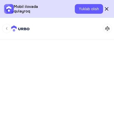
Mobil ilovada
Yuklab olish
qulayroq