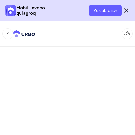
Mobil ilovada
Yuklab olish
qulayroq