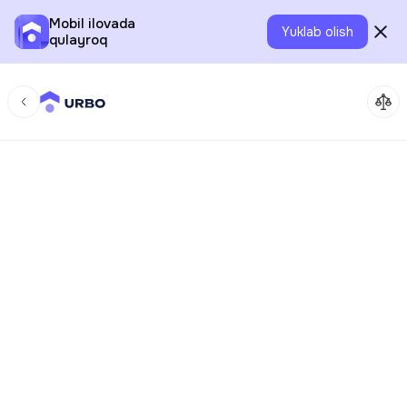
Mobil ilovada
Yuklab olish
qulayroq