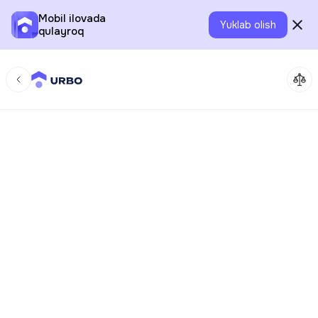
Mobil ilovada
Yuklab olish
qulayroq