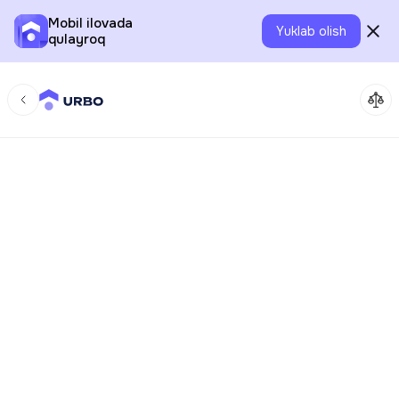
Mobil ilovada
Yuklab olish
qulayroq