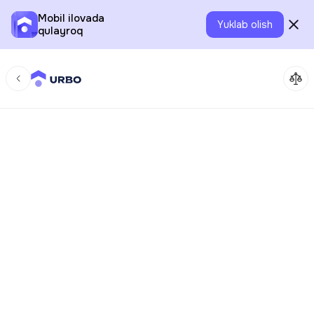
Mobil ilovada
Yuklab olish
qulayroq