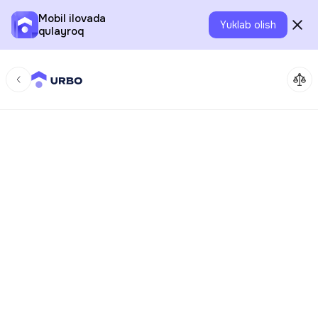
Mobil ilovada
Yuklab olish
qulayroq