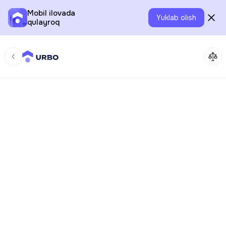
Mobil ilovada
Yuklab olish
qulayroq