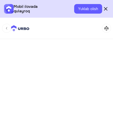
Mobil ilovada
Yuklab olish
qulayroq