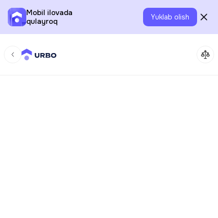
Mobil ilovada
Yuklab olish
qulayroq