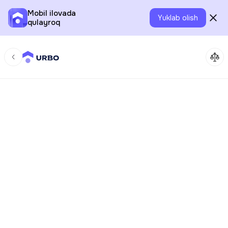
Mobil ilovada
Yuklab olish
qulayroq