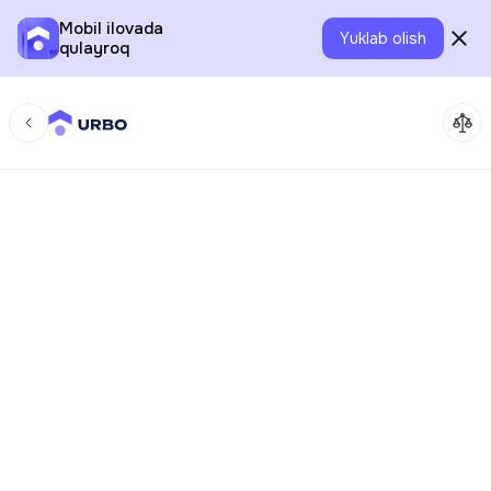
Mobil ilovada
Yuklab olish
qulayroq