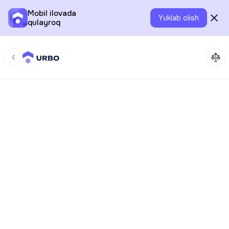
Mobil ilovada
Yuklab olish
qulayroq