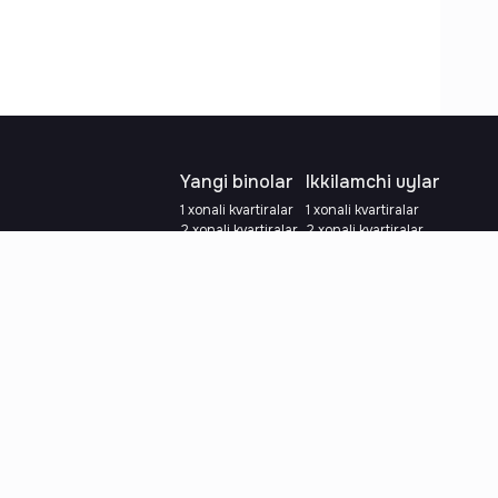
Yangi binolar
Ikkilamchi uylar
1 xonali kvartiralar
1 xonali kvartiralar
2 xonali kvartiralar
2 xonali kvartiralar
3 xonali kvartiralar
3 xonali kvartiralar
Metroga yaqin
Ta'mirlangan
Kredit rejasi mavjud
Metroga yaqin
Ipoteka
lalar
Valyutani tanlang
:
so'm
y.e.
Tilni tanlang
: