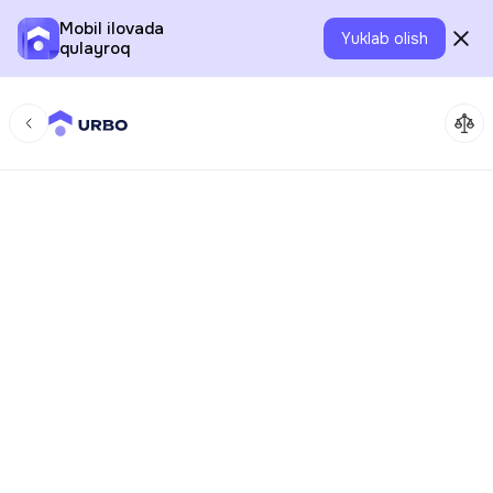
Mobil ilovada
Yuklab olish
qulayroq