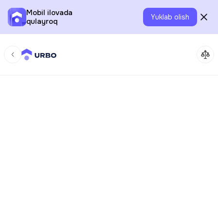
Mobil ilovada
Yuklab olish
qulayroq